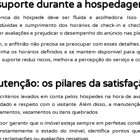
suporte durante a hospedag
iência do hóspede deve ser fluida e acolhedora. Isso
r dúvidas e cumprimento dos horários de check-in e chec
valiações e prejudicar o desempenho do anúncio nas pla
 o anfitrião não precisa se preocupar com esses detalhes
anha os horários definidos e se mantém disponível para q
uporte reduz riscos, melhora a percepção do serviço e co
enção: os pilares da satisfa
 critérios levados em conta pelos hóspedes na hora de av
idado e respeito com o visitante. Além disso, a manutençã
amentos, vazamentos ou itens quebrados.
or garantir que o imóvel esteja sempre em perfeitas condi
constantemente o estado do imóvel, identifica pontos que
 reclamações ou avaliações negativas.