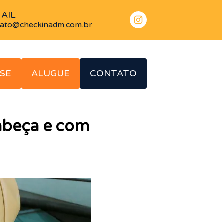
AIL
tato@checkinadm.com.br
SE
ALUGUE
CONTATO
abeça e com